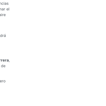
ncias
mar el
aire
ndrá
rrera
,
 de
pero