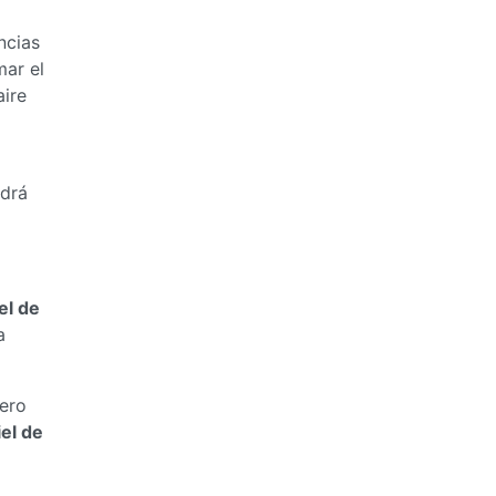
ncias
mar el
aire
ndrá
el de
a
pero
el de