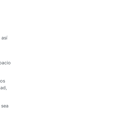
 así
spacio
dos
dad,
 sea