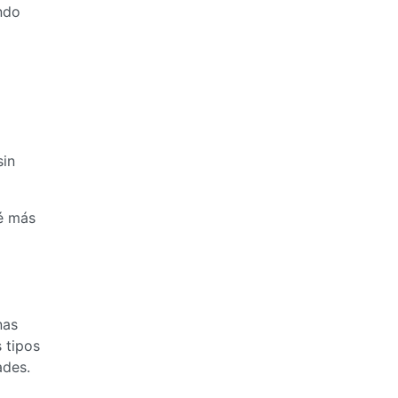
ndo
sin
ué más
nas
 tipos
ades.