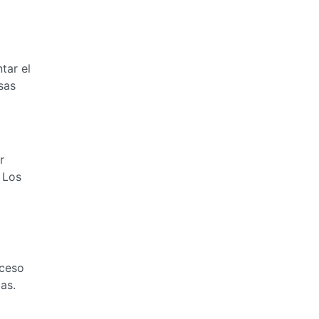
tar el
sas
r
 Los
oceso
as.